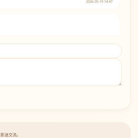
2026-05-19 14:47
2026-05-18 09:55
2026-05-17 20:30
供影迷交流。