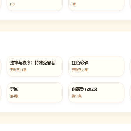
HD
HD
法律与秩序：特殊受害者第二十七季
红色珍珠
更新至21集
更新至51集
夺回
雨霖铃 (2026)
第4集
第15集