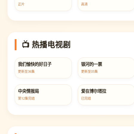
正片
高清
📺 热播电视剧
我们愉快的好日子
银河的一票
更新至36集
更新至05集
中央情报局
爱在博尔塔拉
第12集完结
已完结