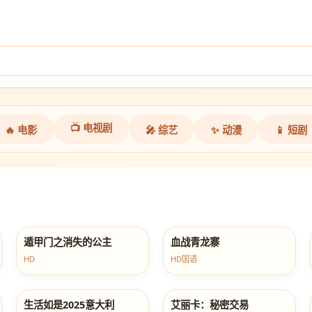
📺 电视剧
🔥 电影
🎤 综艺
✨ 动漫
📱 短剧
遁甲门之消失的公主
血战青龙寨
HD
HD国语
生活如是2025意大利
艾丽卡：秘密交易