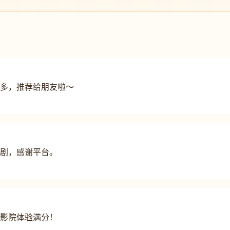
多，推荐给朋友啦～
剧，感谢平台。
影院体验满分！