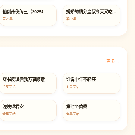
仙剑奇侠传三（2025）
娇娇的精分皇叔今天又吃醋了
第23集
第62集
更多 →
穿书反派后我万事顺意
谁说中年不轻狂
全集完结
全集完结
晚晚望君安
第七个黄昏
全集完结
全集完结