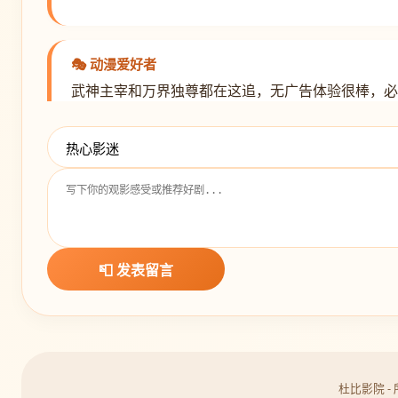
🎭 动漫爱好者
武神主宰和万界独尊都在这追，无广告体验很棒，必
🎨 综艺迷
《种地吧4》太治愈了，希望多更新这类优质综艺～
📮 发表留言
杜比影院 