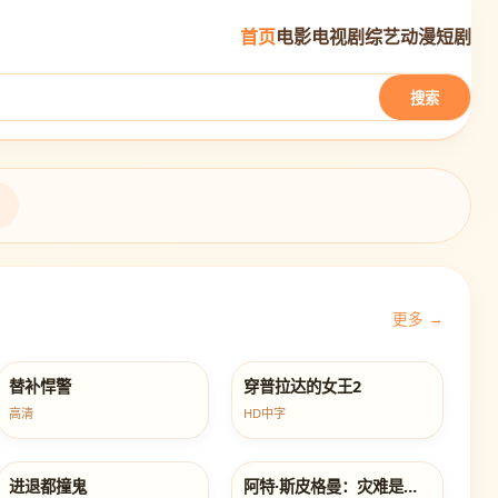
首页
电影
电视剧
综艺
动漫
短剧
搜索
更多 →
替补悍警
穿普拉达的女王2
高清
HD中字
进退都撞鬼
阿特·斯皮格曼：灾难是我的缪斯