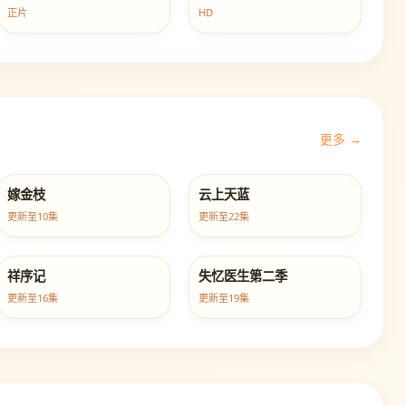
正片
HD
更多 →
嫁金枝
云上天蓝
更新至10集
更新至22集
祥序记
失忆医生第二季
更新至16集
更新至19集